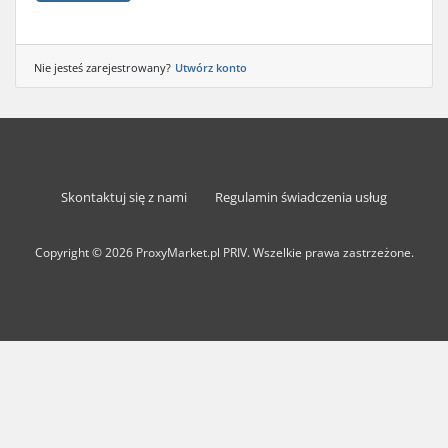
Nie jesteś zarejestrowany?
Utwórz konto
Skontaktuj się z nami
Regulamin świadczenia usług
Copyright © 2026 ProxyMarket.pl PRIV. Wszelkie prawa zastrzeżone.